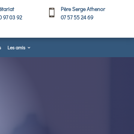
étariat
Père Serge Athenor

0 97 03 92
07 57 55 24 69
s
Les amis