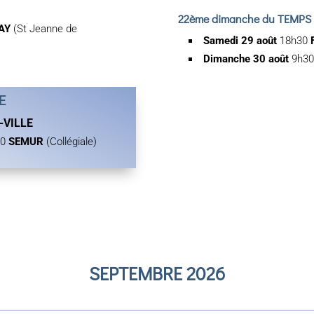
22ème dimanche du TEMPS
NAY
(St Jeanne de
Samedi 29 août
18h30
Dimanche 30 août
9h3
E
-VILLE
00
SEMUR
(Collégiale)
SEPTEMBRE 2026